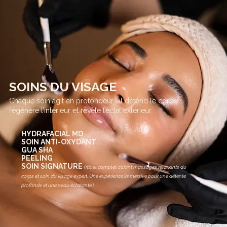
SOINS DU VISAGE
Chaque soin agit en profondeur : il détend le corps,
régénère l’intérieur et révèle l’éclat extérieur.
HYDRAFACIAL MD
SOIN ANTI-OXYDANT
GUA SHA
PEELING
SOIN SIGNATURE
(rituel complet alliant massages relaxants du
corps et soin du visage expert. Une expérience immersive pour une détente
profonde et une peau éclatante.)