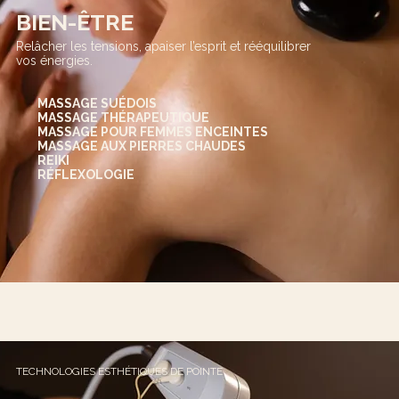
BIEN-ÊTRE
Relâcher les tensions, apaiser l’esprit et rééquilibrer
vos énergies.​
MASSAGE SUÉDOIS
MASSAGE THÉRAPEUTIQUE
MASSAGE POUR FEMMES ENCEINTES
MASSAGE AUX PIERRES CHAUDES
REIKI
RÉFLEXOLOGIE
TECHNOLOGIES ESTHÉTIQUES DE POINTE