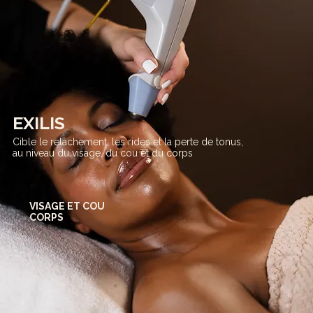
EXILIS
Cible le relâchement, les rides et la perte de tonus,
au niveau du visage, du cou et du corps
VISAGE ET COU
CORPS