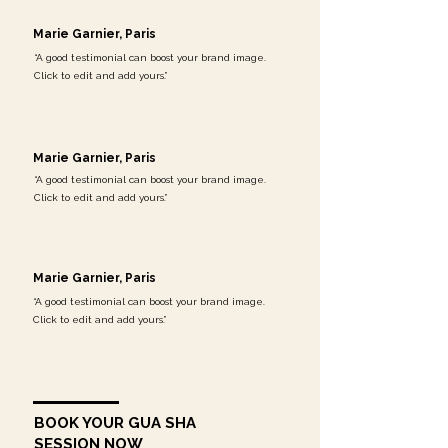
campagne de financement.
Ainsi, elle peut continuer à tirer
Marie Garnier, Paris
quelques revenus de la vente de ses
“A good testimonial can boost your brand image.
livres, tout en amassant le
maximum
Click to edit and add yours.”
possible pour la recherche
.
En vous offrant un moment de beauté
ou de mieux-être, vous contribuez
Marie Garnier, Paris
vous aussi à
faire avancer la
“A good testimonial can boost your brand image.
science
et à
redonner espoir
—
Click to edit and add yours.”
à
sauver notre Alexandra d’amour
,
et tant d’autres.
Marie Garnier, Paris
Ensemble, créons une chaîne
d’amour et d’espoir.
“A good testimonial can boost your brand image.
Click to edit and add yours.”
Avec cœur,
Marie-Pier
Fondatrice de
Mawaii – L’art du soin
BOOK YOUR GUA SHA
et amie d’
Alex
💗
SESSION NOW