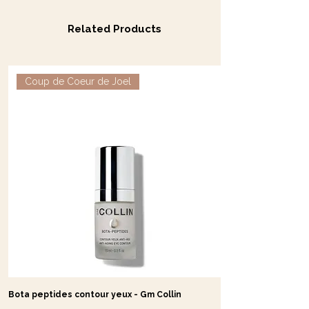
Related Products
Coup de Coeur de Joel
Bota peptides contour yeux - Gm Collin
Crème GF Repair - G