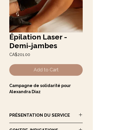
Épilation Laser -
Demi-jambes
Price
CA$201.00
Add to Cart
Campagne de solidarité pour
Alexandra Diaz
Soyons solidaires avec
Alexandra
Diaz
et participons en grand nombre à
PRÉSENTATION DU SERVICE
sa
campagne de financement pour
la recherche sur le cancer du
Une technologie sécuritaire et efficace
système immunitaire
, une cause