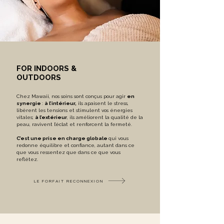
FOR INDOORS &
OUTDOORS
Chez Mawaii, nos soins sont conçus pour agir
en
synergie
:
à l’intérieur,
ils apaisent le stress,
libèrent les tensions et stimulent vos énergies
vitales;
à l’extérieur
, ils améliorent la qualité de la
peau, ravivent l’éclat et renforcent la fermeté.
C’est une prise en charge globale
qui vous
redonne équilibre et confiance, autant dans ce
que vous ressentez que dans ce que vous
reflétez.
LE FORFAIT RECONNEXION