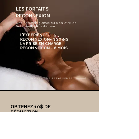
LES FORFAITS
RECONNEXION
Une approche globale du bien-être, de
l’intérieur vers l’extérieur.
L’EXPÉRIENCE
RECONNEXION- 3 SOINS
LA PRISE EN CHARGE
RECONNEXION - 6 MOIS
DISCOVER THE TREATMENTS
OBTENEZ 10$ DE
RÉDUCTION
sur votre prochain soin