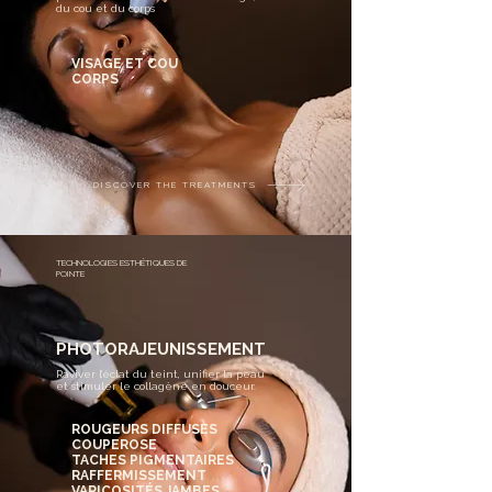
du cou et du corps
VISAGE ET COU
CORPS
DISCOVER THE TREATMENTS
TECHNOLOGIES ESTHÉTIQUES DE
POINTE
PHOTORAJEUNISSEMENT
Raviver l’éclat du teint, unifier la peau
et stimuler le collagène en douceur.​
ROUGEURS DIFFUSES
COUPEROSE
TACHES PIGMENTAIRES
RAFFERMISSEMENT
VARICOSITÉS JAMBES