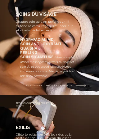
SOINS DU VISAGE
Chaque soin agit en profondeur : il
détend le corps, régénère l’intérieur
et révèle l’éclat extérieur.
HYDRAFACIAL MD
SOIN ANTI-OXYDANT
GUA SHA
PEELING
SOIN SIGNATURE
(rituel complet
alliant massages relaxants du corps et
soin du visage expert. Une expérience
immersive pour une détente profonde et
une peau éclatante.)
DISCOVER THE TREATMENTS
TECHNOLOGIES ESTHÉTIQUES DE
POINTE
EXILIS
Cible le relâchement, les rides et la
perte de tonus, au niveau du visage,