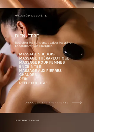
MASSOTHÉRAPIE & BIEN-ÊTRE
BIEN-ÊTRE
Relâcher les tensions, apaiser l’esprit et
rééquilibrer vos énergies.​
MASSAGE SUÉDOIS
MASSAGE THÉRAPEUTIQUE
MASSAGE POUR FEMMES
ENCEINTES
MASSAGE AUX PIERRES
CHAUDES
REIKI
RÉFLEXOLOGIE
DISCOVER THE TREATMENTS
LES FORFAITS MAWAII