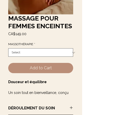
MASSAGE POUR
FEMMES ENCEINTES
Price
CA$149.00
MASSOTHÉRAPIE
*
Add to Cart
Douceur et équilibre
Un soin tout en bienveillance, conçu
pour soulager les inconforts
physiques et émotionnels de la
DÉROULEMENT DU SOIN
grossesse. Il favorise la détente, la
circulation et le bien-être de la future