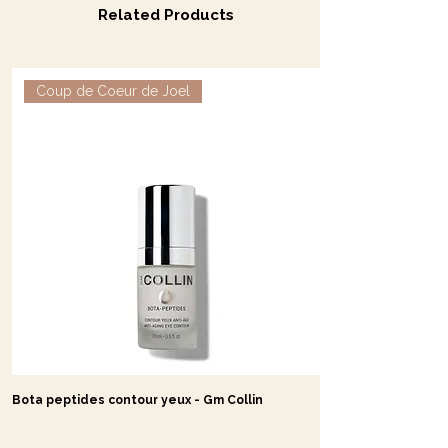
Related Products
Coup de Coeur de Joel
Bota peptides contour yeux - Gm Collin
Crème GF Repair - G