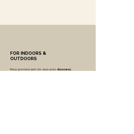
FOR INDOORS &
OUTDOORS
Nous prenons soin de vous avec
douceur,
expertise
et
bienveillance
.
Nous travaillons dans la même équipe que vous
pour révéler vos plus beaux résultats,
tant
intérieurs qu’extérieurs.