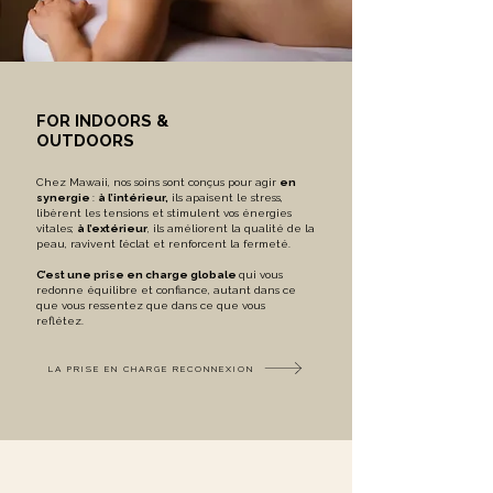
FOR INDOORS &
OUTDOORS
Chez Mawaii, nos soins sont conçus pour agir
en
synergie
:
à l’intérieur,
ils apaisent le stress,
libèrent les tensions et stimulent vos énergies
vitales;
à l’extérieur
, ils améliorent la qualité de la
peau, ravivent l’éclat et renforcent la fermeté.
C’est une prise en charge globale
qui vous
redonne équilibre et confiance, autant dans ce
que vous ressentez que dans ce que vous
reflétez.
LA PRISE EN CHARGE RECONNEXION