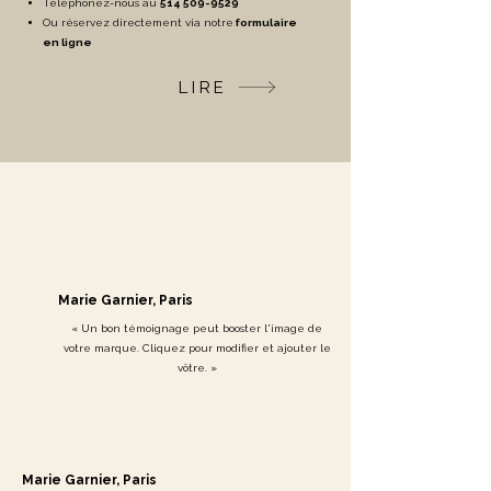
Téléphonez-nous au
514 509-9529
✔ Convient à tous les types de peau
Ou réservez directement via notre
formulaire
en ligne
Un petit geste quotidien qui apporte
une grande différence à l'apparence
LIRE
du regard.
Marie Garnier, Paris
« Un bon témoignage peut booster l'image de
votre marque. Cliquez pour modifier et ajouter le
vôtre. »
Marie Garnier, Paris