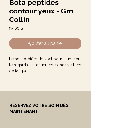
Bota peptides
contour yeux - Gm
Collin
Prix
95,00 $
Ajouter au panier
Le soin préféré de Joël pour illuminer
le regard et atténuer les signes visibles
de fatigue.
Sa formule aide à réduire l'apparence
des ridules, des poches et des
marques de fatigue tout en hydratant la
peau délicate du contour des yeux.
RÉSERVEZ VOTRE SOIN DÈS
MAINTENANT
✔ Regard plus frais et reposé
✔ Aide à lisser l'apparence des ridules
✔ Hydrate et adoucit la peau