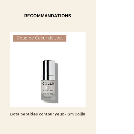
RECOMMANDATIONS
Coup de Coeur de Joel
Coup de Coeur de Jo
Bota peptides contour yeux - Gm Collin
Crème GF Repair - Gm Col