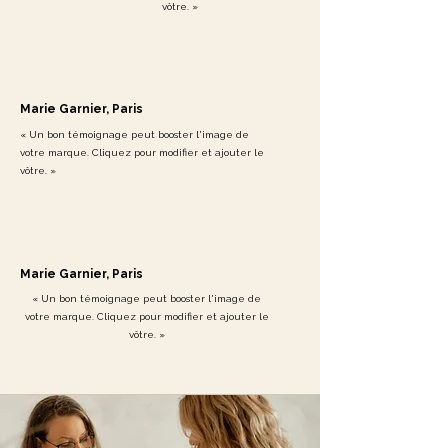
ou de mieux-être, vous contribuez
vôtre. »
vous aussi à
faire avancer la
science
et à
redonner espoir
—
à
sauver notre Alexandra d’amour
,
et tant d’autres.
Marie Garnier, Paris
Ensemble, créons une chaîne
« Un bon témoignage peut booster l'image de
d’amour et d’espoir.
votre marque. Cliquez pour modifier et ajouter le
vôtre. »
Avec cœur,
Marie-Pier
Fondatrice de
Mawaii – L’art du soin
Marie Garnier, Paris
et amie d’
Alex
💗
« Un bon témoignage peut booster l'image de
votre marque. Cliquez pour modifier et ajouter le
Important:
Une preuve du reçu de
vôtre. »
l'achat du livre de recette vous sera
demander à votre arrivée chez Mawaii.
Un service par personne.