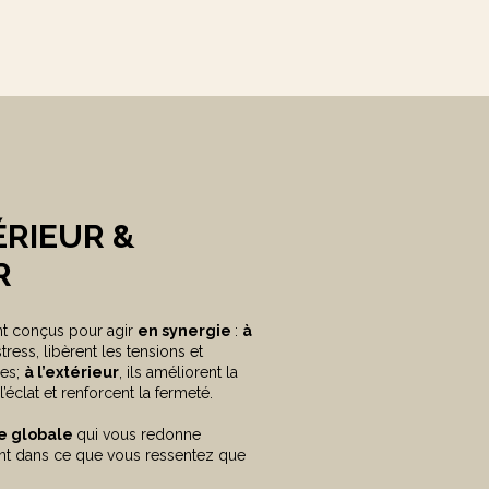
ÉRIEUR &
R
nt conçus pour agir
en synergie
:
à
stress, libèrent les tensions et
les;
à l’extérieur
, ils améliorent la
l’éclat et renforcent la fermeté.
ge globale
qui vous redonne
tant dans ce que vous ressentez que