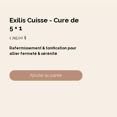
Exilis Cuisse - Cure de
5 + 1
Prix
1 745,00 $
Rafermissement & tonification pour
allier fermeté & sérénité
Chez Mawaii, nous savons que
la perte
de tonus, la cellulite ou LES AMAS
Ajouter au panier
GRAISSEUX peuvent être frustrantes
et affecter votre confiance.
Grâce à
notre technologie non invasive Exilis Ultra
de BTL (radiofréquence avec ultrasons),
nous vous aidons à :
Tonifier et raffermir les zones relâchées
Réduire la cellulite et les amas de